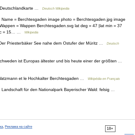
Deutschlandkarte …
Deutsch Wikipedia
 Name = Berchtesgaden image photo = Berchtesgaden.jpg image
 Wappen = Wappen Berchtesgaden.svg lat deg = 47 |lat min = 37
n sec = 15… …
Wikipedia
Der Priesterbäker See nahe dem Ostufer der Müritz …
Deutsch
chweden ist Europas ältester und bis heute einer der größten …
Watzmann et le Hochkalter Berchtesgaden …
Wikipédia en Français
Landschaft für den Nationalpark Bayerischer Wald: felsig …
ка
,
Реклама на сайте
18+