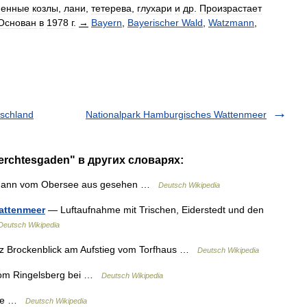
менные
козлы
,
лани
,
тетерева
,
глухари
и
др
.
Произрастает
Основан
в
1978
г
.
→
Bayern
,
Bayerischer
Wald
,
Watzmann
,
tschland
Nationalpark Hamburgisches Wattenmeer
erchtesgaden" в других словарях:
ann vom Obersee aus gesehen …
Deutsch Wikipedia
attenmeer
— Luftaufnahme mit Trischen, Eiderstedt und den
Deutsch Wikipedia
z Brockenblick am Aufstieg vom Torfhaus …
Deutsch Wikipedia
vom Ringelsberg bei …
Deutsch Wikipedia
rte …
Deutsch Wikipedia