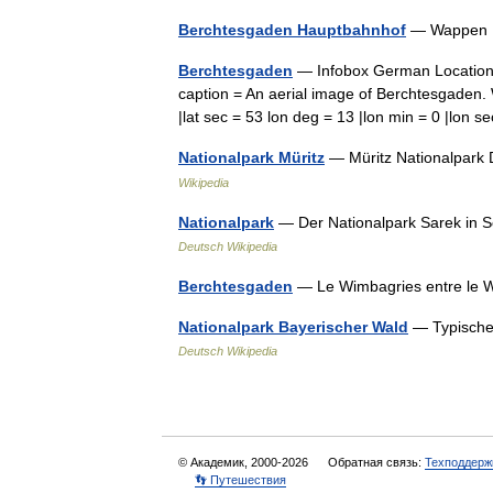
Berchtesgaden Hauptbahnhof
— Wappen 
Berchtesgaden
— Infobox German Location
caption = An aerial image of Berchtesgaden.
|lat sec = 53 lon deg = 13 |lon min = 0 |lo
Nationalpark Müritz
— Müritz Nationalpark 
Wikipedia
Nationalpark
— Der Nationalpark Sarek in S
Deutsch Wikipedia
Berchtesgaden
— Le Wimbagries entre le 
Nationalpark Bayerischer Wald
— Typische 
Deutsch Wikipedia
© Академик, 2000-2026
Обратная связь:
Техподдерж
👣 Путешествия