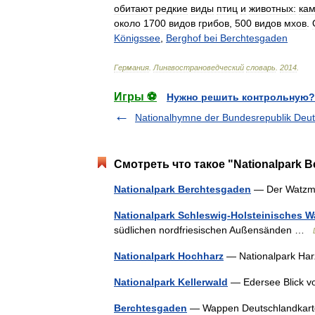
обитают
редкие
виды
птиц
и
животных:
ка
около
1700
видов
грибов
,
500
видов
мхов
.
Königssee
,
Berghof
bei
Berchtesgaden
Германия
.
Лингвострановедческий
словарь
.
2014
.
Игры ⚽
Нужно решить контрольную?
Nationalhymne der Bundesrepublik Deu
Смотреть что такое "Nationalpark B
Nationalpark Berchtesgaden
— Der Watzm
Nationalpark Schleswig-Holsteinisches W
südlichen nordfriesischen Außensänden …
Nationalpark Hochharz
— Nationalpark Har
Nationalpark Kellerwald
— Edersee Blick 
Berchtesgaden
— Wappen Deutschlandka