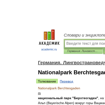
Словари и энциклоп
academic.ru
Германия. Лингвострановедческий словарь
Германия. Лингвострановед
Nationalpark Berchtesg
Толкование
Перевод
Nationalpark
Berchtesgaden
m
национальный
парк
"
Берхтесгаден
"
,
на
Альп
(
Bayerische
Alpen
)
вокруг
горы
Вацма