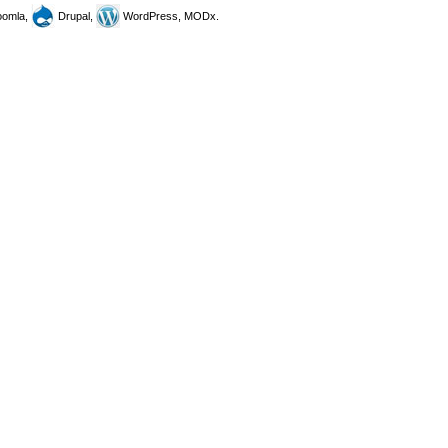
omla,
Drupal,
WordPress, MODx.