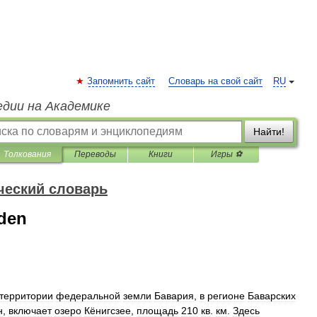
Запомнить сайт
Словарь на свой сайт
RU
едии на Академике
Найти!
Толкования
Переводы
Книги
Игры ⚽
ческий словарь
aden
территории
федеральной
земли
Бавария
,
в
регионе
Баварских
н
,
включает
озеро
Кёнигсзее
,
площадь
210
кв
.
км
.
Здесь